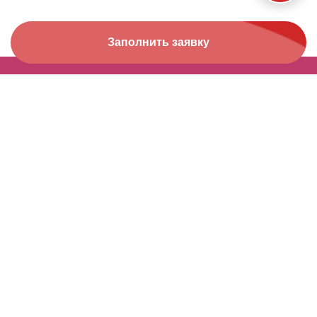
Заполнить заявку
ОБЩАЯ ИНФОРМАЦИЯ
КОНКУРСЫ
О проекте
Календарь мероприятий
Жюри
Архив
Блог
Контакты
КОНТАКТЫ
+7 (343) 271-999-7